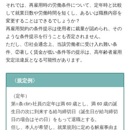
それでは、再雇用時の労働条件について、定年時と比較
して就業日数や労働時間を短くし、あるいは職務内容を
変更することはできるでしょうか？
再雇用契約の条件提示は使用者に裁量が認められ、その
ような条件提示を行うことも否定されません。
ただし、①社会通念上、当該労働者に受け入れ難い条
件、②著しく賃金が低い条件等の提示は、高年齢者雇用
安定法違反となる可能性があります。
〈規定例〉
（定年）
第○条<br>社員の定年は満 60 歳とし、満 60 歳の誕
生日の次に到来する給与締切日（誕生日が給与締切
日の場合はその日）をもって退職とする。
但し、本人が希望し、就業規則に定める解雇事由ま