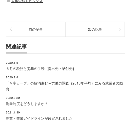
人事労務トピックス
前の記事
次の記事
関連記事
2020.6.5
６月の税務と労務の手続［提出先・納付先］
2020.2.8
「Ｍ字カーブ」の解消進む～労働力調査（2018年平均）にみる就業者の動
向
2020.8.20
副業制度をどうしますか？
2021.1.30
副業・兼業ガイドラインが改定されました