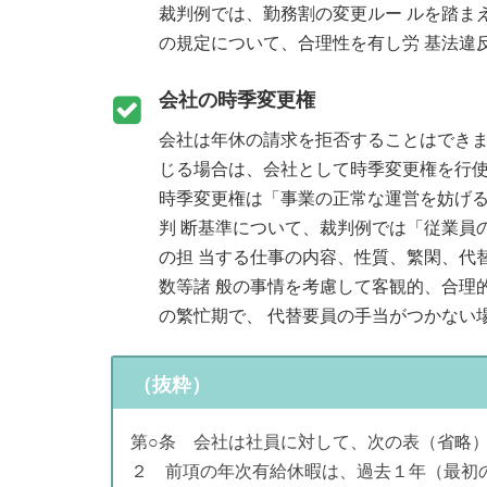
裁判例では、勤務割の変更ルー ルを踏ま
の規定について、合理性を有し労 基法違
会社の時季変更権
会社は年休の請求を拒否することはでき
じる場合は、会社として時季変更権を行
時季変更権は「事業の正常な運営を妨げ
判 断基準について、裁判例では「従業員
の担 当する仕事の内容、性質、繁閑、代
数等諸 般の事情を考慮して客観的、合理
の繁忙期で、 代替要員の手当がつかない
（抜粋）
第○条 会社は社員に対して、次の表（省略
２ 前項の年次有給休暇は、過去１年（最初