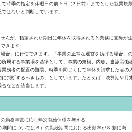
えて時季の指定を休暇日の前々日（2 日前）までとした就業規
反ではないと判断しています。
ませんが、指定された期日に年休を取得されると業務に支障が
使できます。
る場合」に行使できます。「事業の正常な運営を妨げる場合」
の所属する事業場を基準として、事業の規模、内容、当該労働
替業務者の配置の難易、時季を同じくして年休を請求した者の
的に判断するべきもの」としています。たとえば、決算期や月
場合などが該当します。
）の勤務年数に応じ年次有給休暇を与える。
の期間については６）の勤続期間における出勤率が８ 割に満