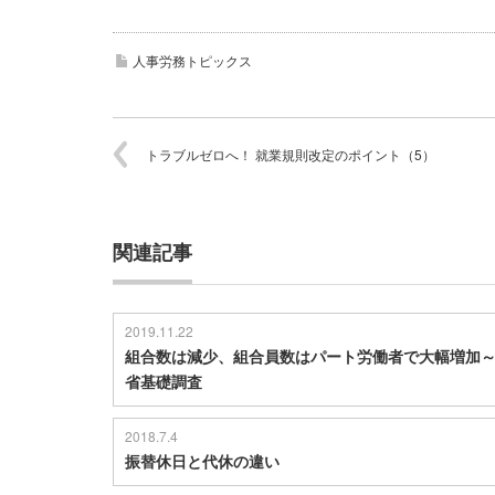
人事労務トピックス
トラブルゼロへ！ 就業規則改定のポイント（5）
関連記事
2019.11.22
組合数は減少、組合員数はパート労働者で大幅増加
省基礎調査
2018.7.4
振替休日と代休の違い