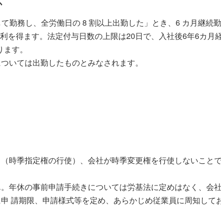
か
して勤務し、全労働日の 8 割以上出勤した」とき、6 カ月継続
る権利を得ます。法定付与日数の上限は20日で、入社後6年6カ月
ります。
については出勤したものとみなされます。
し（時季指定権の行使）、会社が時季変更権を行使しないこと
ん。年休の事前申請手続きについては労基法に定めはなく、会
申 請期限、申請様式等を定め、あらかじめ従業員に周知して