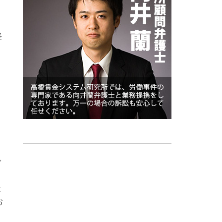
勤
経
で
社
お