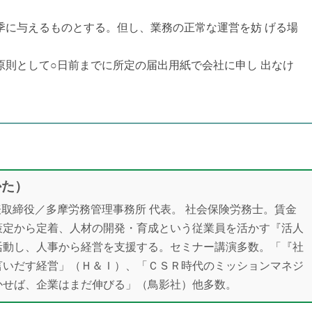
季に与えるものとする。但し、業務の正常な運営を妨 げる場
原則として○日前までに所定の届出用紙で会社に申し 出なけ
かた）
表取締役／多摩労務管理事務所 代表。 社会保険労務士。賃金
策定から定着、人材の開発・育成という従業員を活かす『活人
活動し、人事から経営を支援する。セミナー講演多数。「『社
言いだす経営」（Ｈ＆Ｉ）、「ＣＳＲ時代のミッションマネジ
かせば、企業はまだ伸びる」（鳥影社）他多数。