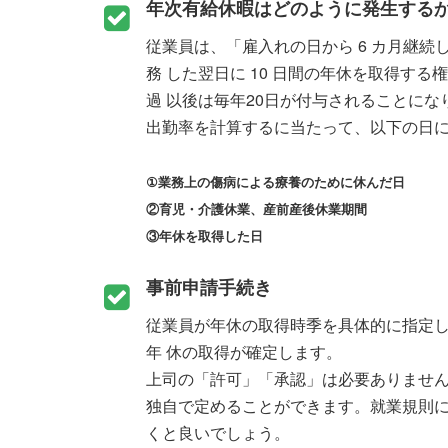
年次有給休暇はどのように発生する
従業員は、「雇入れの日から 6 カ月継続
務 した翌日に 10 日間の年休を取得す
過 以後は毎年20日が付与されることにな
出勤率を計算するに当たって、以下の日
①業務上の傷病による療養のために休んだ日
②育児・介護休業、産前産後休業期間
③年休を取得した日
事前申請手続き
従業員が年休の取得時季を具体的に指定
年 休の取得が確定します。
上司の「許可」「承認」は必要ありませ
独自で定めることができます。就業規則に
くと良いでしょう。