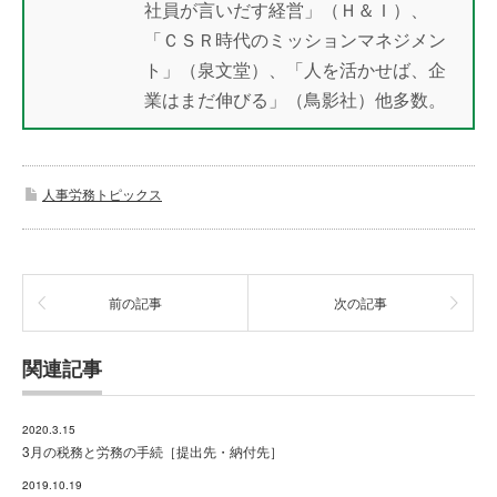
社員が言いだす経営」（Ｈ＆Ｉ）、
「ＣＳＲ時代のミッションマネジメン
ト」（泉文堂）、「人を活かせば、企
業はまだ伸びる」（鳥影社）他多数。
人事労務トピックス
前の記事
次の記事
関連記事
2020.3.15
3月の税務と労務の手続［提出先・納付先］
2019.10.19