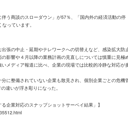
伴う商談のスローダウン」が57％、「国内外の経済活動の停
くなっています。
な出張の中止・延期やテレワークへの切替えなど、感染拡大防
面の影響や４月以降の業務計画の見直しについては慎重に見極
強いメディア報道に比べ、企業の現場では比較的冷静な対応が
十分に整備されていない企業も散見され、個別企業ごとの危機
方の違いが浮き彫りになった。
する企業対応のスナップショットサーベイ結果」】
035512.html