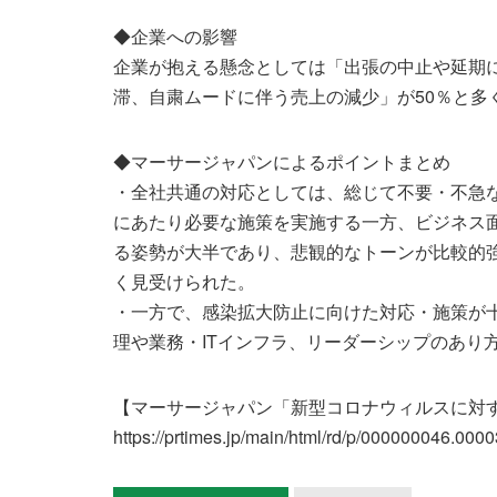
◆企業への影響
企業が抱える懸念としては「出張の中止や延期に
滞、自粛ムードに伴う売上の減少」が50％と多
◆マーサージャパンによるポイントまとめ
・全社共通の対応としては、総じて不要・不急
にあたり必要な施策を実施する一方、ビジネス
る姿勢が大半であり、悲観的なトーンが比較的
く見受けられた。
・一方で、感染拡大防止に向けた対応・施策が
理や業務・ITインフラ、リーダーシップのあり
【マーサージャパン「新型コロナウィルスに対
https://prtimes.jp/main/html/rd/p/000000046.000