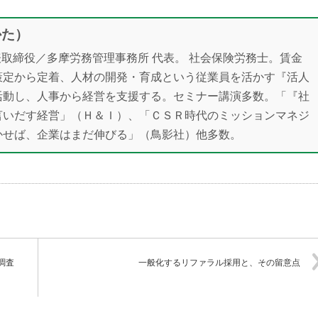
かた）
表取締役／多摩労務管理事務所 代表。 社会保険労務士。賃金
策定から定着、人材の開発・育成という従業員を活かす『活人
活動し、人事から経営を支援する。セミナー講演多数。「『社
言いだす経営」（Ｈ＆Ｉ）、「ＣＳＲ時代のミッションマネジ
かせば、企業はまだ伸びる」（鳥影社）他多数。
調査
一般化するリファラル採用と、その留意点