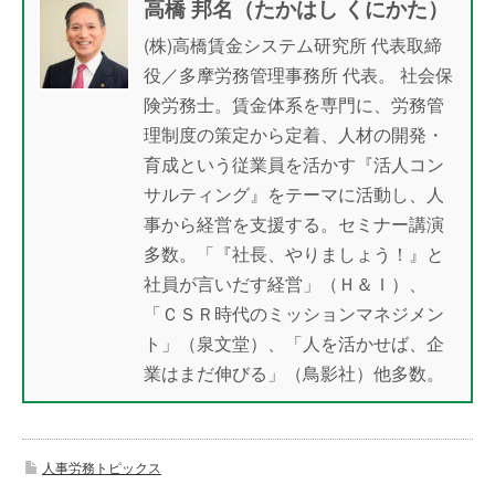
高橋 邦名（たかはし くにかた）
(株)高橋賃金システム研究所 代表取締
役／多摩労務管理事務所 代表。 社会保
険労務士。賃金体系を専門に、労務管
理制度の策定から定着、人材の開発・
育成という従業員を活かす『活人コン
サルティング』をテーマに活動し、人
事から経営を支援する。セミナー講演
多数。「『社長、やりましょう！』と
社員が言いだす経営」（Ｈ＆Ｉ）、
「ＣＳＲ時代のミッションマネジメン
ト」（泉文堂）、「人を活かせば、企
業はまだ伸びる」（鳥影社）他多数。
人事労務トピックス