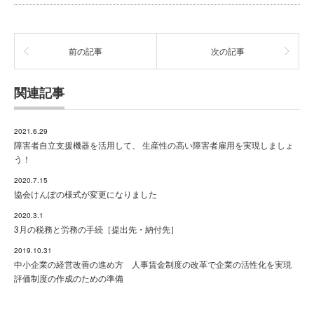
前の記事
次の記事
関連記事
2021.6.29
障害者自立支援機器を活用して、 生産性の高い障害者雇用を実現しましょ
う！
2020.7.15
協会けんぽの様式が変更になりました
2020.3.1
3月の税務と労務の手続［提出先・納付先］
2019.10.31
中小企業の経営改善の進め方 人事賃金制度の改革で企業の活性化を実現
評価制度の作成のための準備