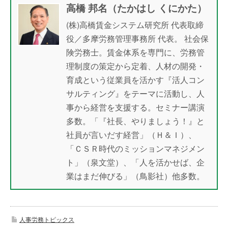
高橋 邦名（たかはし くにかた）
(株)高橋賃金システム研究所 代表取締
役／多摩労務管理事務所 代表。 社会保
険労務士。賃金体系を専門に、労務管
理制度の策定から定着、人材の開発・
育成という従業員を活かす『活人コン
サルティング』をテーマに活動し、人
事から経営を支援する。セミナー講演
多数。「『社長、やりましょう！』と
社員が言いだす経営」（Ｈ＆Ｉ）、
「ＣＳＲ時代のミッションマネジメン
ト」（泉文堂）、「人を活かせば、企
業はまだ伸びる」（鳥影社）他多数。
人事労務トピックス