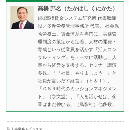
高橋 邦名（たかはし くにかた）
(株)高橋賃金システム研究所 代表取締
役／多摩労務管理事務所 代表。 社会保
険労務士。賃金体系を専門に、労務管
理制度の策定から定着、人材の開発・
育成という従業員を活かす『活人コン
サルティング』をテーマに活動し、人
事から経営を支援する。セミナー講演
多数。「『社長、やりましょう！』と
社員が言いだす経営」（Ｈ＆Ｉ）、
「ＣＳＲ時代のミッションマネジメン
ト」（泉文堂）、「人を活かせば、企
業はまだ伸びる」（鳥影社）他多数。
人事労務トピックス