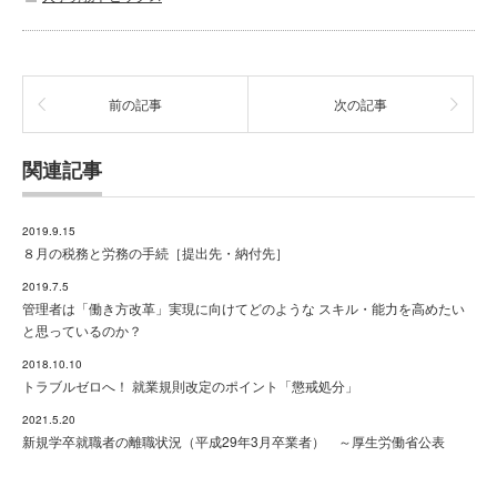
前の記事
次の記事
関連記事
2019.9.15
８月の税務と労務の手続［提出先・納付先］
2019.7.5
管理者は「働き方改革」実現に向けてどのような スキル・能力を高めたい
と思っているのか？
2018.10.10
トラブルゼロへ！ 就業規則改定のポイント「懲戒処分」
2021.5.20
新規学卒就職者の離職状況（平成29年3月卒業者） ～厚生労働省公表