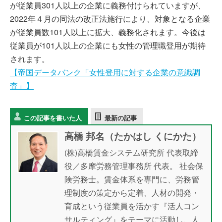
が従業員301人以上の企業に義務付けられていますが、
2022年４月の同法の改正法施行により、対象となる企業
が従業員数101人以上に拡大、義務化されます。今後は
従業員が101人以上の企業にも女性の管理職登用が期待
されます。
【帝国データバンク「女性登用に対する企業の意識調
査」】
この記事を書いた人
最新の記事
高橋 邦名（たかはし くにかた）
(株)高橋賃金システム研究所 代表取締
役／多摩労務管理事務所 代表。 社会保
険労務士。賃金体系を専門に、労務管
理制度の策定から定着、人材の開発・
育成という従業員を活かす『活人コン
サルティング』をテーマに活動し、人