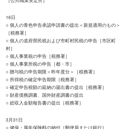
［公共職業安定所］
16日
○ 個人の青色申告承認申請書の提出＜新規適用のもの＞
［税務署］
○ 個人の道府県民税および市町村民税の申告［市区町
村］
○ 個人事業税の申告［税務署］
○ 個人事業所税の申告［都・市］
○ 贈与税の申告期限＜昨年度分＞［税務署］
○ 所得税の確定申告期限［税務署］
○ 確定申告税額の延納の届出書の提出［税務署］
○ 財産債務調書、国外財産調書の提出
○ 総収入金額報告書の提出［税務署］
3月31日
○ 健保・厚年保険料の納付［郵便局または銀行］