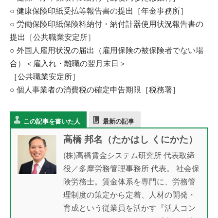
○ 健康保険印紙受払等報告書の提出［年金事務所］
○ 労働保険印紙保険料納付・納付計器使用状況報告書の
提出［公共職業安定所］
○ 外国人雇用状況の届出（雇用保険の被保険者でない場
合）＜雇入れ・離職の翌月末日＞
［公共職業安定所］
○ 個人事業者の消費税の確定申告期限［税務署］
この記事を書いた人
最新の記事
高橋 邦名（たかはし くにかた）
(株)高橋賃金システム研究所 代表取締
役／多摩労務管理事務所 代表。 社会保
険労務士。賃金体系を専門に、労務管
理制度の策定から定着、人材の開発・
育成という従業員を活かす『活人コン