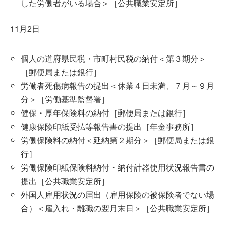
した労働者がいる場合＞［公共職業安定所］
11月2日
個人の道府県民税・市町村民税の納付＜第３期分＞
［郵便局または銀行］
労働者死傷病報告の提出＜休業４日未満、７月～９月
分＞［労働基準監督署］
健保・厚年保険料の納付［郵便局または銀行］
健康保険印紙受払等報告書の提出［年金事務所］
労働保険料の納付＜延納第２期分＞［郵便局または銀
行］
労働保険印紙保険料納付・納付計器使用状況報告書の
提出［公共職業安定所］
外国人雇用状況の届出（雇用保険の被保険者でない場
合）＜雇入れ・離職の翌月末日＞［公共職業安定所］